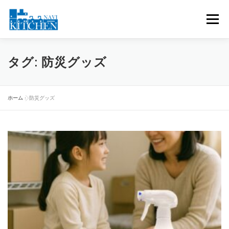
コンテンツへスキップ
メニュー
キッチンNAVI
商品一覧
二酸化塩素水溶液
タグ:
防災グッズ
アルカリ水クリーナー
会社概要
BLOG
SHOP
ホーム
»
防災グッズ
お問合せ