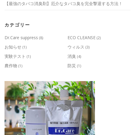
【最強のタバコ消臭剤】厄介なタバコ臭を完全撃退する方法！
カテゴリー
Dr.Care suppress
ECO CLEANSE
(8)
(2)
お知らせ
ウィルス
(1)
(3)
実験テスト
消臭
(1)
(4)
農作物
防災
(1)
(1)